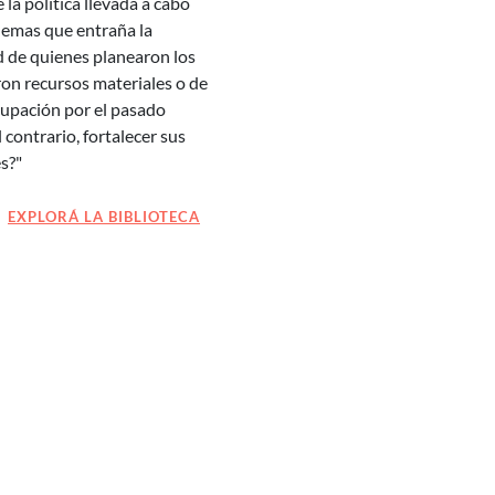
 la política llevada a cabo
ilemas que entraña la
d de quienes planearon los
ron recursos materiales o de
upación por el pasado
 contrario, fortalecer sus
es?"
EXPLORÁ LA BIBLIOTECA